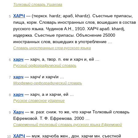
Толковый словарь Ушакова
ХАРЧ
— (тюркск. hardz; араб, khardz). Съестные припасы,
5
пища, корм. Словарь иностранных слов, вошедших в состав
русского языка. Чудинов А.Н., 1910. ХАРЧ араб. khardj,
издержка. Съестные припасы. Объяснение 25000
иностранных слов, вошедших в употребление …
Словарь иностранных слов русского языка
харч
— харч, а, твор. п. ем и харч и, ей …
6
Русский орфографический словарь
харч
— харч/ и харч/и …
7
Морфемно-орфографический словарь
харч
— харч, а и харчи, ей …
8
Русское словесное ударение
Харч
— м. разг. сниж. то же, что харчи Толковый словарь
9
Ефремовой. Т. Ф. Ефремова. 2000 …
Современный толковый словарь русского языка Ефремовой
ХАРЧ
— муж. харчоба жен., дон. харчи мн. съестной
10