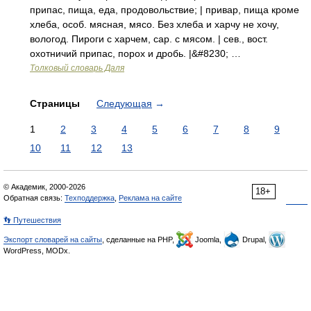
припас, пища, еда, продовольствие; | привар, пища кроме
хлеба, особ. мясная, мясо. Без хлеба и харчу не хочу,
вологод. Пироги с харчем, сар. с мясом. | сев., вост.
охотничий припас, порох и дробь. |&#8230; …
Толковый словарь Даля
Страницы
Следующая
→
1
2
3
4
5
6
7
8
9
10
11
12
13
© Академик, 2000-2026
18+
Обратная связь:
Техподдержка
,
Реклама на сайте
👣 Путешествия
Экспорт словарей на сайты
, сделанные на PHP,
Joomla,
Drupal,
WordPress, MODx.