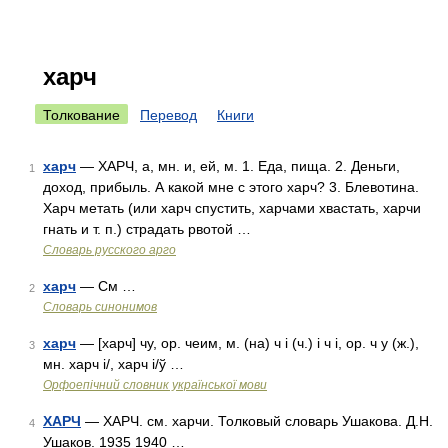
харч
Толкование
Перевод
Книги
харч
— ХАРЧ, а, мн. и, ей, м. 1. Еда, пища. 2. Деньги,
1
доход, прибыль. А какой мне с этого харч? 3. Блевотина.
Харч метать (или харч спустить, харчами хвастать, харчи
гнать и т. п.) страдать рвотой …
Словарь русского арго
харч
— См …
2
Словарь синонимов
харч
— [харч] чу, ор. чеим, м. (на) ч і (ч.) і ч і, ор. ч у (ж.),
3
мн. харч і/, харч і/ў …
Орфоепічний словник української мови
ХАРЧ
— ХАРЧ. см. харчи. Толковый словарь Ушакова. Д.Н.
4
Ушаков. 1935 1940 …